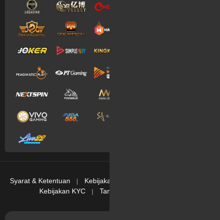
Syarat & Ketentuan
|
Kebijakan Privasi
|
Kebijakan Cookie
|
Kebijakan KYC
|
Tanggung Jawab Bermain