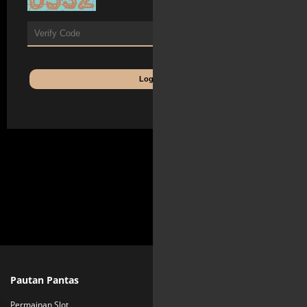
Pautan Pantas
Informasi
Permainan Slot
Promosi